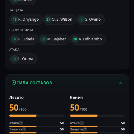
ЗАЩИТА
R. Onyango
O. S. Wilson
S. Owino
16
21
4
ПОЛУЗАЩИТА
R. Odada
M. Bajaber
A. Odhiambo
6
7
10
АТАКА
L. Ouma
9
СИЛА СОСТАВОВ
Лесото
Кения
50
50
/100
/100
Атака
50
Атака
50
?
?
Защита
50
Защита
50
?
?