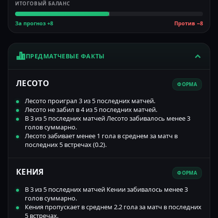
ИТОГОВЫЙ БАЛАНС
За прогноз +8
Против −8
ПРЕДМАТЧЕВЫЕ ФАКТЫ
ЛЕСОТО
ФОРМА
Лесото проиграл 3 из 5 последних матчей.
Лесото не забил в 4 из 5 последних матчей.
В 3 из 5 последних матчей Лесото забивалось менее 3
голов суммарно.
Лесото забивает менее 1 гола в среднем за матч в
последних 5 встречах (0.2).
КЕНИЯ
ФОРМА
В 3 из 5 последних матчей Кении забивалось менее 3
голов суммарно.
Кения пропускает в среднем 2.2 гола за матч в последних
5 встречах.