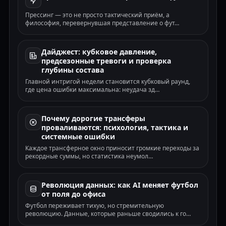
🌍
Товарищеский (клубы) · ТМ(2.5) · 08.08
ЦСКА Москва — Ростов
Прессинг — это не просто тактический приём, а
✗
Премьер-Лига · ОЗ-да · 08.08
философия, перевернувшая представление о фут…
Реал Авила — Унионистас де Саламанка
✗
🌍
Товарищеский (клубы) · Х2 · 08.08
Ференцварош — Реал Мадрид
Дайджест: кубковое давление,
✓
🌍
Товарищеский (клубы) · ОЗ-да · 08.08
предсезонные тревоги и проверка
глубины состава
Спортинг Хасселт — Спувен-Мопертинген
✗
🌍
Товарищеский (клубы) · П2 · 08.08
Главной интригой недели становится кубковый раунд,
Марино де Луанко — Понферрадина
где цена ошибки максимальна: неудача зд…
✗
🌍
Товарищеский (клубы) · 1X · 08.08
Витория Гимарайнш — Арока
✓
Примейра Лига · ТМ(2.5) · 08.08
Почему дорогие трансферы
Леганес — Тенерифе
проваливаются: психология, тактика и
✗
🌍
Товарищеский (клубы) · ОЗ-да · 08.08
системные ошибки
Гёзтепе — Трабзонспор
Каждое трансферное окно приносит громкие переходы за
✓
🌍
Товарищеский (клубы) · 1Х · 08.08
рекордные суммы, но статистика неумол…
Ризеспор — Пирамидз
✓
🌍
Товарищеский (клубы) · ОЗ-да · 08.08
Гоу Эхед Иглз — Виллем II
Революция данных: как AI меняет футбол
✓
Эредивизи · ОЗ-да · 08.08
от поля до офиса
Ротерем Юнайтед — Вест Бромвич Альбион
✓
Футбол переживает тихую, но стремительную
Кубок лиги · ОЗ-да · 08.08
революцию. Данные, которые раньше сводились к го…
Колчестер Юнайтед — Саутгемптон
✗
Кубок лиги · ТБ(2.5) · 08.08