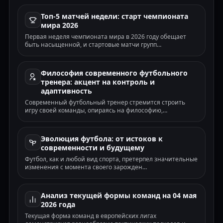
Челтнем Таун — Чарльтон Атлетик
✓
Топ-5 матчей недели: старт чемпионата
Кубок лиги · Х2 · 08.08
мира 2026
Ковентри — Эспаньол
✓
🌍
Товарищеский (клубы) · ТБ(2.5) · 08.08
Первая неделя чемпионата мира в 2026 году обещает
быть насыщенной, и стартовые матчи групп…
Брест — Венеция
✓
🌍
Товарищеский (клубы) · ОЗ-да · 08.08
Осер — Эстак Труа
✗
🌍
Товарищеский (клубы) · ТБ(2.5) · 08.08
Философия современного футбольного
тренера: акцент на контроль и
Касымпаша — Самсунспор
✗
🌍
Товарищеский (клубы) · ТМ(2.5) · 08.08
адаптивность
Пинето — Атлетико Асколи
Современный футбольный тренер стремится строить
✓
🌍
Товарищеский (клубы) · ОЗ-да · 08.08
игру своей команды, опираясь на философию,…
Юпен — Сераинг Юнайтед
✓
🌍
Товарищеский (клубы) · ТБ(2.5) · 08.08
Эволюция футбола: от истоков к
Салернитана — Самбиязе
✗
🌍
Товарищеский (клубы) · ТМ(2.5) · 08.08
современности и будущему
Анже — Лорьян
Футбол, как и любой вид спорта, претерпел значительные
✗
🌍
Товарищеский (клубы) · Х2 · 08.08
изменения с момента своего зарожден…
Шальке — Аталанта
✗
🌍
Товарищеский (клубы) · ОЗ-да · 08.08
Анализ текущей формы команд на 04 мая
Манчестер Юнайтед — ПСЖ
✓
🌍
Товарищеский (клубы) · ОЗ-да · 08.08
2026 года
Майнц — Париж
Текущая форма команд в европейских лигах
✓
🌍
Товарищеский (клубы) · ТБ(2.5) · 08.08