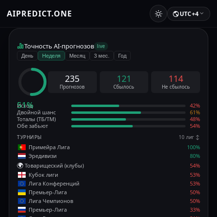
AIPREDICT.ONE
UTC+4
Точность AI-прогнозов
live
День
Неделя
Месяц
3 мес.
Год
235
121
114
Прогнозов
Сбылось
Не сбылось
51%
Исход
42%
Двойной шанс
61%
Тоталы (ТБ/ТМ)
48%
Обе забьют
54%
ТУРНИРЫ
10 лиг ↕
Примейра Лига
100%
Эредивизи
80%
🌍
Товарищеский (клубы)
54%
Кубок лиги
53%
Лига Конференций
53%
Премьер-Лига
50%
Лига Чемпионов
50%
Премьер-Лига
33%