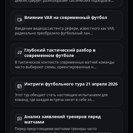
демонстрирует разнообразие тактических подходов и…
Локомотив — Акрон
✗
Премьер-Лига · ОЗ-да · 08.08
Буковина — Оболонь-Бровар
Влияние VAR на современный футбол
✓
Премьер-Лига · ТМ(2.5) · 08.08
Ренн — Брентфорд
Введение видеоассистента рефери, известного как VAR,
✓
🌍
Товарищеский (клубы) · ТБ(2.5) · 08.08
радикально преобразило футбольный лан…
Штутгарт — Эвертон
✗
🌍
Товарищеский (клубы) · ТМ(3.5) · 08.08
Спортинг Хихон — Вальядолид
Глубокий тактический разбор в
✗
🌍
Товарищеский (клубы) · ТМ(2.5) · 08.08
современном футболе
Болонья — Пиза
В тактическом контексте современных матчей команды
✓
🌍
Товарищеский (клубы) · ОЗ-да · 08.08
часто выбирают схемы, ориентированные н…
НЕК — Тельстар
✓
Эредивизи · ОЗ-да · 08.08
Маритиму — Каза Пия
Интриги футбольного тура 21 апреля 2026
✓
Примейра Лига · ТМ(2.5) · 08.08
Флитвуд Таун — Честерфилд
✓
Этот тур обещает стать настоящим испытанием для
Кубок лиги · ТМ(2.5) · 08.08
команд, где каждая встреча несет в себе эл…
Кардифф Сити — Суиндон Таун
✓
Кубок лиги · ОЗ-да · 08.08
Дерби Каунти — Линкольн Сити
✓
Анализ заявлений тренеров перед
Кубок лиги · ОЗ-да · 08.08
матчами
Сток Сити — Олдем Атлетик
✗
Кубок лиги · ТБ(2.5) · 08.08
Перед предстоящими матчами тренеры часто
Суонси Сити — Бирмингем