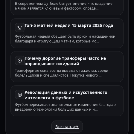
В современном футболе бытует мнение, что владение
Норвич Сити — Милтон-Кинс Донс
✗
Кубок лиги · ТМ(2.5) · 08.08
мячом является ключевым фактором, опреде…
Шеффилд Уэнсдей — Болтон Уондерерс
✗
Кубок лиги · ОЗ-да · 08.08
Гримсби Таун — Блэкпул
Топ-5 матчей недели 15 марта 2026 года
✗
Кубок лиги · 1X · 08.08
Уотфорд — Кроули Таун
Футбольная неделя обещает быть яркой и насыщенной
✓
Кубок лиги · ТМ(2.5) · 08.08
благодаря интригующим матчам, которые мо…
Барнсли — Уиган
✓
Кубок лиги · ОЗ-да · 08.08
Бернли — Ноттс Каунти
✓
Почему дорогие трансферы часто не
Кубок лиги · ТМ(2.5) · 08.08
оправдывают ожиданий
Престон Норт Энд — Хаддерсфилд Таун
✗
Кубок лиги · ТБ(2.5) · 08.08
Трансферные окна всегда вызывают ажиотаж среди
болельщиков и специалистов. Покупка нового …
Стокпорт Каунти — Донкастер Роверс
✓
Кубок лиги · ТМ(2.5) · 08.08
Эйфси Уимблдон — Ньюпорт Каунти
✓
Кубок лиги · ОЗ-да · 08.08
Революция данных и искусственного
Бромли — Рединг
интеллекта в футболе
✓
Кубок лиги · П2 · 08.08
Футбол переживает значительные изменения благодаря
Салфорд Сити — Шрусбери Таун
✓
внедрению технологий больших данных и и…
Кубок лиги · ТМ(2.5) · 08.08
Кёльн — Реал Сосьедад
✓
🌍
Товарищеский (клубы) · ОЗ-да · 08.08
Все статьи
Аугсбург — Сассуоло
✓
🌍
Товарищеский (клубы) · ОЗ-да · 08.08