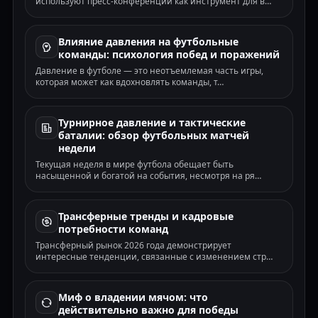
используют пресс-конференции как инструмент для в…
✗
Кубок лиги · ОЗ-да · 08.08
Бертон Альбион — Блэкберн Роверс
✗
Кубок лиги · ТМ(2.5) · 08.08
Влияние давления на футбольные
Бристоль Роверс — Питерборо
команды: психология побед и поражений
✗
Кубок лиги · ОЗ-да · 08.08
Давление в футболе — это неотъемлемая часть игры,
Брэдфорд Сити — Рочдейл
✓
которая может как вдохновлять команды, т…
Кубок лиги · 1X · 08.08
Лейтон Ориент — Оксфорд Юнайтед
✗
Кубок лиги · ОЗ-да · 08.08
Турнирное давление и тактические
Ланс — Сандерленд
✗
🌍
Товарищеский (клубы) · ОЗ-да · 08.08
баталии: обзор футбольных матчей
недели
Лестер — Нортгемптон Таун
✗
Кубок лиги · ТБ(2.5) · 08.08
Текущая неделя в мире футбола обещает быть
Джиллингем — Лутон Таун
насыщенной и богатой на события, несмотря на ря…
✓
Кубок лиги · П2 · 08.08
Крю Александра — Акрингтон Стэнли
✗
Кубок лиги · ТМ(2.5) · 08.08
Трансферные тренды и кадровые
Тоттенхэм — Хетафе
✓
потребности команд
🌍
Товарищеский (клубы) · 1Х · 08.08
Трансферный рынок 2026 года демонстрирует
Брайтон — Рома
✓
интересные тенденции, связанные с изменением стр…
🌍
Товарищеский (клубы) · ТБ(2.5) · 08.08
Ипсвич — Райо Вальекано
✓
🌍
Товарищеский (клубы) · ТБ(2.5) · 08.08
Миф о владении мячом: что
Вест Хэм — Портсмут
✗
действительно важно для победы
Кубок лиги · ТМ(2.5) · 08.08