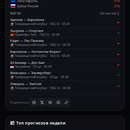
Лига Европы
31%
Кубок России
25%
МАТЧИ
200 матчей ↕
Удинезе — Барселона
✗
🌍
Товарищеский (клубы) · ТБ(2.5) · 08.08
Эштрела — Спортинг
✓
Примейра Лига · ТБ(2.5) · 08.08
Кадис — Лас-Пальмас
✗
🌍
Товарищеский (клубы) · ТМ(2.5) · 08.08
Барселона — Ноттингем Форест
✗
🌍
Товарищеский (клубы) · ТБ(2.5) · 08.08
АЗ Алкмар — Ден Хааг
✗
Эредивизи · ОЗ-да · 08.08
Мальорка — Эльверсберг
✓
🌍
Товарищеский (клубы) · ОЗ-да · 08.08
Ливорно — Эмполи
✓
🌍
Товарищеский (клубы) · ТМ(2.5) · 08.08
Наполи — Сельта
✓
🌍
Товарищеский (клубы) · ОЗ-да · 08.08
Поделиться:
Валенсия — Ньюкасл
✗
🌍
Товарищеский (клубы) · 1Х · 08.08
Дженоа — Депортиво Ла-Корунья
✓
🌍
Товарищеский (клубы) · Х2 · 08.08
Топ прогнозов недели
Жимнастик — Жирона