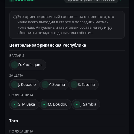
Это ориентировочный состав — на основе того, кто
чаще всего выходил в старте в последних матчах
команды. Актуальный стартовый состав на эту игру
обновится незадолго до начала события.
Центральноафриканская Республика
ВРАТАРИ
D. Youfeigane
–
ЗАЩИТА
J. Kouadio
Y. Zouma
S. Tatolna
–
–
–
ПОЛУЗАЩИТА
S. M'Baka
M. Doudou
J. Sambia
–
–
–
Того
ПОЛУЗАЩИТА