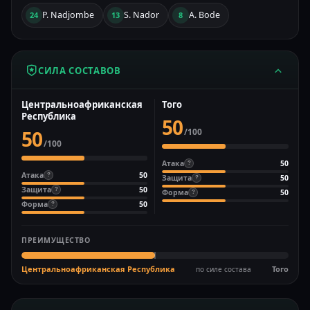
P. Nadjombe
S. Nador
A. Bode
24
13
8
СИЛА СОСТАВОВ
Центральноафриканская
Того
Республика
50
50
/100
/100
Атака
50
?
Атака
50
?
Защита
50
?
Защита
50
?
Форма
50
?
Форма
50
?
ПРЕИМУЩЕСТВО
Центральноафриканская Республика
Того
по силе состава