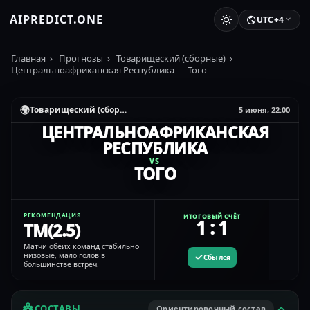
AIPREDICT.ONE
UTC+4
Главная
›
Прогнозы
›
Товарищеский (сборные)
›
Центральноафриканская Республика — Того
🌍
Товарищеский (сборные)
5 июня, 22:00
ЦЕНТРАЛЬНОАФРИКАНСКАЯ
РЕСПУБЛИКА
VS
ТОГО
РЕКОМЕНДАЦИЯ
ИТОГОВЫЙ СЧЁТ
1 : 1
ТМ(2.5)
Матчи обеих команд стабильно
низовые, мало голов в
Сбылся
большинстве встреч.
СОСТАВЫ
Ориентировочный состав