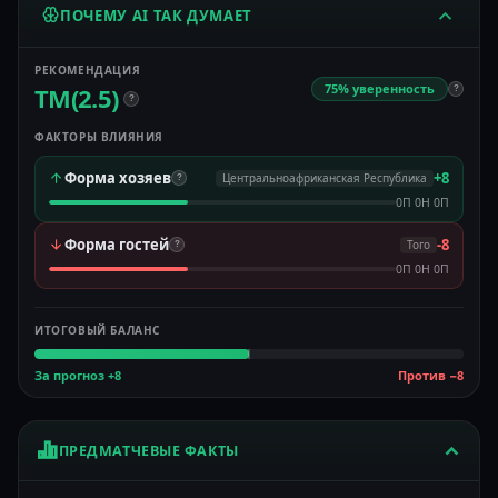
ПОЧЕМУ AI ТАК ДУМАЕТ
РЕКОМЕНДАЦИЯ
75% уверенность
ТМ(2.5)
?
?
ФАКТОРЫ ВЛИЯНИЯ
Форма хозяев
+8
Центральноафриканская Республика
?
0П 0Н 0П
Форма гостей
-8
Того
?
0П 0Н 0П
ИТОГОВЫЙ БАЛАНС
За прогноз +8
Против −8
ПРЕДМАТЧЕВЫЕ ФАКТЫ