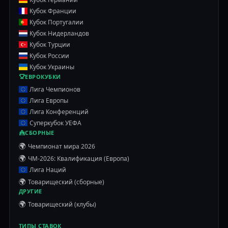
Кубок Франции
Кубок Португалии
Кубок Нидерландов
Кубок Турции
Кубок России
Кубок Украины
ЕВРОКУБКИ
Лига Чемпионов
Лига Европы
Лига Конференций
Суперкубок УЕФА
СБОРНЫЕ
🌍
Чемпионат мира 2026
🌍
ЧМ-2026: Квалификация (Европа)
Лига Наций
🌍
Товарищеский (сборные)
ДРУГИЕ
🌍
Товарищеский (клубы)
ТИПЫ СТАВОК