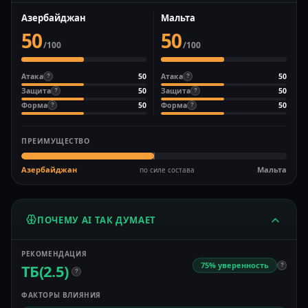
Азербайджан
Мальта
50
50
/100
/100
Атака
50
Атака
50
?
?
Защита
50
Защита
50
?
?
Форма
50
Форма
50
?
?
ПРЕИМУЩЕСТВО
Азербайджан
Мальта
по силе состава
ПОЧЕМУ AI ТАК ДУМАЕТ
РЕКОМЕНДАЦИЯ
75% уверенность
ТБ(2.5)
?
?
ФАКТОРЫ ВЛИЯНИЯ