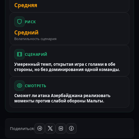
Средняя
РИСК
Средний
Волатильность сценария
СЦЕНАРИЙ
Умеренный темп, открытая игра с голами в обе
стороны, но без доминирования одной команды.
СМОТРЕТЬ
Сможет ли атака Азербайджана реализовать
моменты против слабой обороны Мальты.
Поделиться: