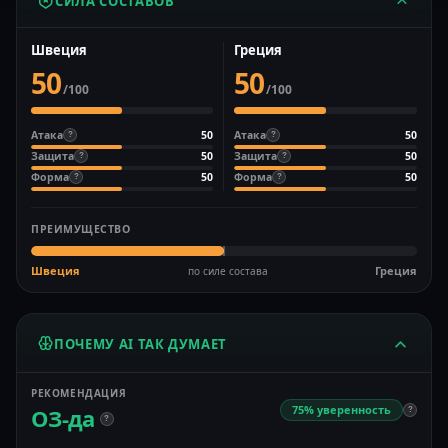
СИЛА СОСТАВОВ
Швеция
Греция
50
50
/100
/100
Атака
50
Атака
50
?
?
Защита
50
Защита
50
?
?
Форма
50
Форма
50
?
?
ПРЕИМУЩЕСТВО
Швеция
Греция
по силе состава
ПОЧЕМУ AI ТАК ДУМАЕТ
РЕКОМЕНДАЦИЯ
75% уверенность
ОЗ-да
?
?