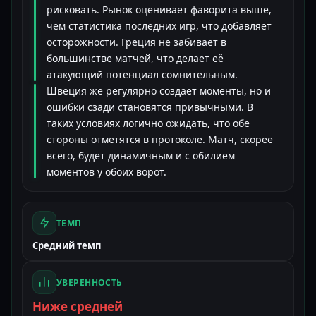
рисковать. Рынок оценивает фаворита выше,
чем статистика последних игр, что добавляет
осторожности. Греция не забивает в
большинстве матчей, что делает её
атакующий потенциал сомнительным.
Швеция же регулярно создаёт моменты, но и
ошибки сзади становятся привычными. В
таких условиях логично ожидать, что обе
стороны отметятся в протоколе. Матч, скорее
всего, будет динамичным и с обилием
моментов у обоих ворот.
ТЕМП
Средний темп
УВЕРЕННОСТЬ
Ниже средней