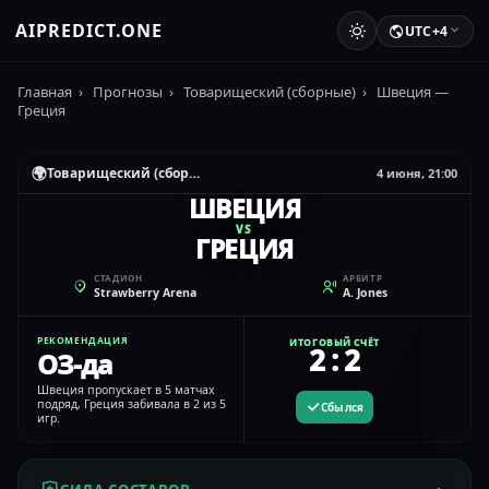
AIPREDICT.ONE
UTC+4
Главная
›
Прогнозы
›
Товарищеский (сборные)
›
Швеция —
Греция
🌍
Товарищеский (сборные)
4 июня, 21:00
ШВЕЦИЯ
VS
ГРЕЦИЯ
СТАДИОН
АРБИТР
Strawberry Arena
A. Jones
РЕКОМЕНДАЦИЯ
ИТОГОВЫЙ СЧЁТ
2 : 2
ОЗ-да
Швеция пропускает в 5 матчах
подряд, Греция забивала в 2 из 5
Сбылся
игр.