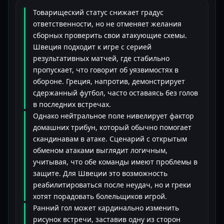
Товарищеский статус снижает градус
ответственности, но не отменяет желания
сборных проверить свои атакующие схемы.
Швеция подходит к игре с серией
результативных матчей, где стабильно
пропускает, что говорит об уязвимостях в
обороне. Греция, напротив, демонстрирует
сдержанный футбол, часто оставаясь без голов
в последних встречах.
Однако нейтральное поле нивелирует фактор
домашних трибун, который обычно помогает
скандинавам в атаке. Сценарий с открытым
обменом атаками выглядит логичным,
учитывая, что обе команды имеют проблемы в
защите. Для Швеции это возможность
реабилитироваться после неудач, но и греки
хотят порадовать болельщиков игрой.
Ранний гол может кардинально изменить
рисунок встречи, заставив одну из сторон