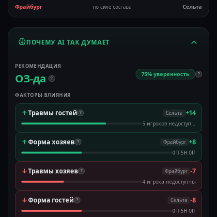
Фрайбург
Сельта
по силе состава
ПОЧЕМУ AI ТАК ДУМАЕТ
РЕКОМЕНДАЦИЯ
75% уверенность
ОЗ-да
?
?
ФАКТОРЫ ВЛИЯНИЯ
Травмы гостей
+14
Сельта
?
5 игроков недоступны
Форма хозяев
+8
Фрайбург
?
0П 5Н 0П
Травмы хозяев
-7
Фрайбург
?
4 игрока недоступны
Форма гостей
-8
Сельта
?
0П 5Н 0П