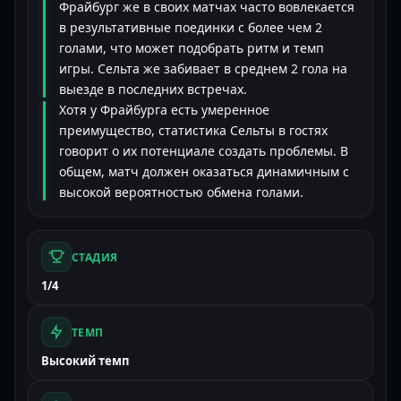
Фрайбург же в своих матчах часто вовлекается
в результативные поединки с более чем 2
голами, что может подобрать ритм и темп
игры. Сельта же забивает в среднем 2 гола на
выезде в последних встречах.
Хотя у Фрайбурга есть умеренное
преимущество, статистика Сельты в гостях
говорит о их потенциале создать проблемы. В
общем, матч должен оказаться динамичным с
высокой вероятностью обмена голами.
СТАДИЯ
1/4
ТЕМП
Высокий темп