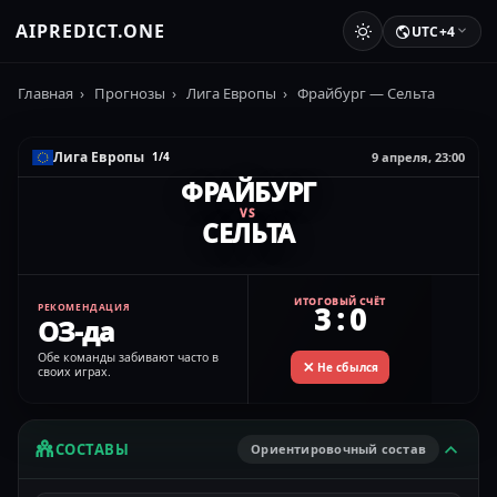
AIPREDICT.ONE
UTC+4
Главная
›
Прогнозы
›
Лига Европы
›
Фрайбург — Сельта
Лига Европы
9 апреля, 23:00
1/4
ФРАЙБУРГ
VS
СЕЛЬТА
ИТОГОВЫЙ СЧЁТ
3 : 0
РЕКОМЕНДАЦИЯ
ОЗ-да
Обе команды забивают часто в
Не сбылся
своих играх.
СОСТАВЫ
Ориентировочный состав