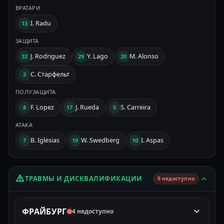
ВРАТАРИ
I. Radu
13
ЗАЩИТА
J. Rodriguez
Y. Lago
M. Alonso
32
29
20
С. Старфельт
2
ПОЛУЗАЩИТА
F. Lopez
J. Rueda
S. Carreira
8
17
5
АТАКА
B. Iglesias
W. Swedberg
I. Aspas
7
19
10
ТРАВМЫ И ДИСКВАЛИФИКАЦИИ
9 недоступно
ФРАЙБУРГ
4 недоступно