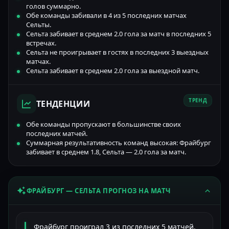
голов суммарно.
Обе команды забивали в 4 из 5 последних матчах
Сельты.
Сельта забивает в среднем 2.0 гола за матч в последних 5
встречах.
Сельта не проигрывает в гостях в последних 3 выездных
матчах.
Сельта забивает в среднем 2.0 гола за выездной матч.
ТРЕНД
ТЕНДЕНЦИИ
Обе команды пропускают в большинстве своих
последних матчей.
Суммарная результативность команд высокая: Фрайбург
забивает в среднем 1.8, Сельта — 2.0 гола за матч.
ФРАЙБУРГ — СЕЛЬТА ПРОГНОЗ НА МАТЧ
Фрайбург проиграл 3 из последних 5 матчей,