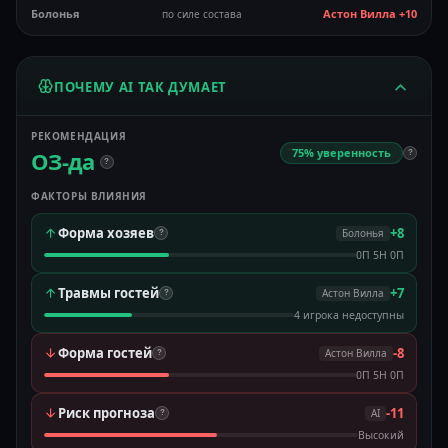
Болонья
Астон Вилла
+10
по силе состава
ПОЧЕМУ AI ТАК ДУМАЕТ
РЕКОМЕНДАЦИЯ
75% уверенность
ОЗ-да
?
?
ФАКТОРЫ ВЛИЯНИЯ
Форма хозяев
+8
Болонья
?
0П 5Н 0П
Травмы гостей
+7
Астон Вилла
?
4 игрока недоступны
Форма гостей
-8
Астон Вилла
?
0П 5Н 0П
Риск прогноза
-11
AI
?
Высокий