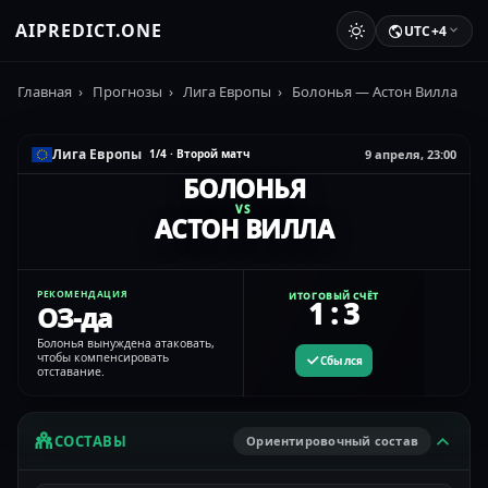
AIPREDICT.ONE
UTC+4
Главная
›
Прогнозы
›
Лига Европы
›
Болонья — Астон Вилла
Лига Европы
9 апреля, 23:00
1/4 · Второй матч
БОЛОНЬЯ
VS
АСТОН ВИЛЛА
РЕКОМЕНДАЦИЯ
ИТОГОВЫЙ СЧЁТ
1 : 3
ОЗ-да
Болонья вынуждена атаковать,
чтобы компенсировать
Сбылся
отставание.
СОСТАВЫ
Ориентировочный состав