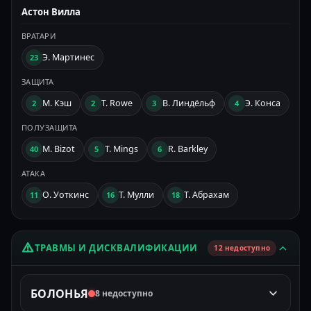
Астон Вилла
ВРАТАРИ
Э. Мартинес
23
ЗАЩИТА
М. Кэш
T. Rowe
В. Линдёльф
Э. Конса
2
2
3
4
ПОЛУЗАЩИТА
M. Bizot
T. Mings
R. Barkley
40
5
6
АТАКА
О. Уоткинс
Т. Мулли
Т. Абрахам
11
16
18
ТРАВМЫ И ДИСКВАЛИФИКАЦИИ
12 недоступно
БОЛОНЬЯ
8 недоступно