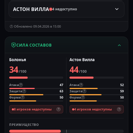
АСТОН ВИЛЛА
4 недоступно
🕐 Обновлено 09.04.2026 в 15:00
СИЛА СОСТАВОВ
Болонья
Астон Вилла
34
44
/100
/100
Атака
47
Атака
52
?
?
Защита
63
Защита
59
?
?
Форма
50
Форма
50
?
?
8 игроков недоступны
4 игроков недоступны
?
?
ПРЕИМУЩЕСТВО