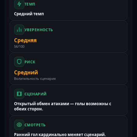
ТЕМП
Средний темп
УВЕРЕННОСТЬ
Средняя
56/100
РИСК
Средний
Волатильность сценария
СЦЕНАРИЙ
Открытый обмен атаками — голы возможны с
обеих сторон.
СМОТРЕТЬ
Ранний гол кардинально меняет сценарий.