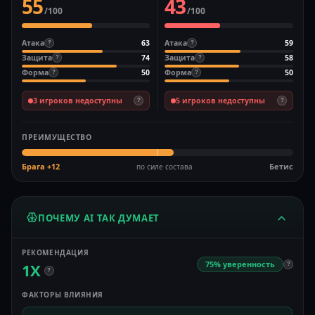
55
43
/100
/100
Атака
63
Атака
59
?
?
Защита
74
Защита
58
?
?
Форма
50
Форма
50
?
?
3 игроков недоступны
5 игроков недоступны
?
?
ПРЕИМУЩЕСТВО
Брага
+12
Бетис
по силе состава
ПОЧЕМУ AI ТАК ДУМАЕТ
РЕКОМЕНДАЦИЯ
75% уверенность
1Х
?
?
ФАКТОРЫ ВЛИЯНИЯ