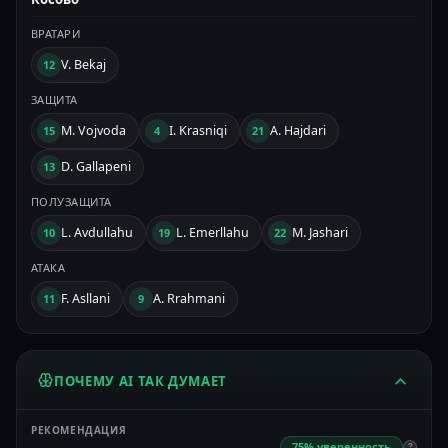
ВРАТАРИ
V. Bekaj
12
ЗАЩИТА
M. Vojvoda
I. Krasniqi
A. Hajdari
15
4
21
D. Gallapeni
13
ПОЛУЗАЩИТА
L. Avdullahu
L. Emerllahu
M. Jashari
10
19
22
АТАКА
F. Asllani
A. Rrahmani
11
9
ПОЧЕМУ AI ТАК ДУМАЕТ
РЕКОМЕНДАЦИЯ
75% уверенность
?