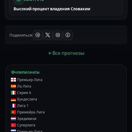
Высокий процент владения Словакии
Поделиться:
Все прогнозы
ЧЕМПИОНАТЫ
Премьер-Лига
Ла Лига
Серия А
Бундеслига
Лига 1
Примейра Лига
Эредивизи
Суперлига
Премьер-Лига