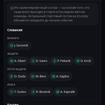
Это ориентировочный состав — на основе того, кто
чаще всего выходил в старте в последних матчах
команды. Актуальный стартовый состав на эту игру
обновится незадолго до начала события.
Словакия
ВРАТАРИ
J. Surovcik
12
ЗАЩИТА
A. Obert
D. Vavro
P. Pekarik
D. Krcik
16
3
2
19
ПОЛУЗАЩИТА
O. Duda
M. Bero
A. Gajdos
8
21
18
АТАКА
T. Suslov
R. Bozenik
A. Kapralik
7
9
20
Косово