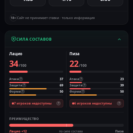
Сайт не принимает ставки · только информация
18+
СИЛА СОСТАВОВ
Лацио
Пиза
34
22
/100
/100
Атака
37
Атака
23
?
?
Защита
69
Защита
39
?
?
Форма
50
Форма
50
?
?
7 игроков недоступны
6 игроков недоступны
?
?
ПРЕИМУЩЕСТВО
Лацио
+12
Пиза
по силе состава