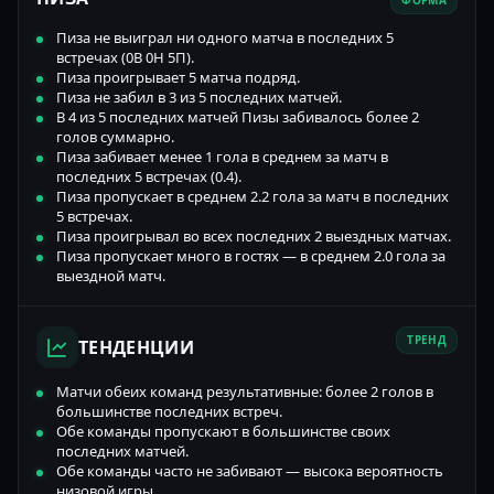
ФОРМА
Пиза не выиграл ни одного матча в последних 5
встречах (0В 0Н 5П).
Пиза проигрывает 5 матча подряд.
Пиза не забил в 3 из 5 последних матчей.
В 4 из 5 последних матчей Пизы забивалось более 2
голов суммарно.
Пиза забивает менее 1 гола в среднем за матч в
последних 5 встречах (0.4).
Пиза пропускает в среднем 2.2 гола за матч в последних
5 встречах.
Пиза проигрывал во всех последних 2 выездных матчах.
Пиза пропускает много в гостях — в среднем 2.0 гола за
выездной матч.
ТРЕНД
ТЕНДЕНЦИИ
Матчи обеих команд результативные: более 2 голов в
большинстве последних встреч.
Обе команды пропускают в большинстве своих
последних матчей.
Обе команды часто не забивают — высока вероятность
низовой игры.