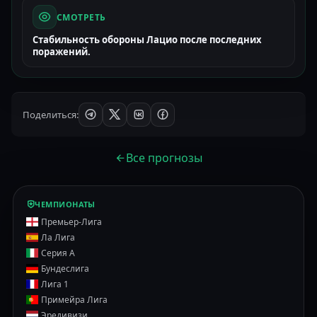
СМОТРЕТЬ
Стабильность обороны Лацио после последних
поражений.
Поделиться:
Все прогнозы
ЧЕМПИОНАТЫ
Премьер-Лига
Ла Лига
Серия А
Бундеслига
Лига 1
Примейра Лига
Эредивизи