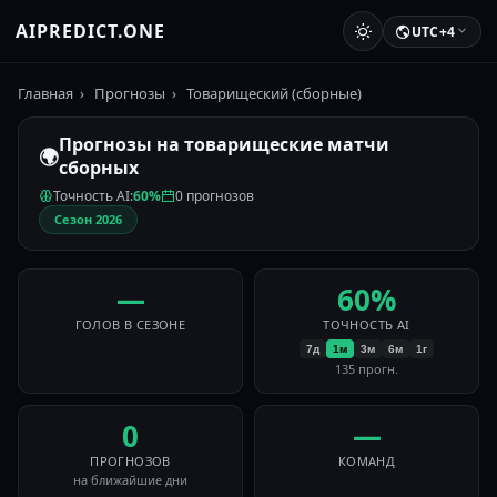
AIPREDICT.ONE
UTC+4
Главная
›
Прогнозы
›
Товарищеский (сборные)
Прогнозы на товарищеские матчи
🌍
сборных
Точность AI:
60%
0 прогнозов
Сезон 2026
—
60%
ГОЛОВ В СЕЗОНЕ
ТОЧНОСТЬ AI
7д
1м
3м
6м
1г
135 прогн.
0
—
ПРОГНОЗОВ
КОМАНД
на ближайшие дни